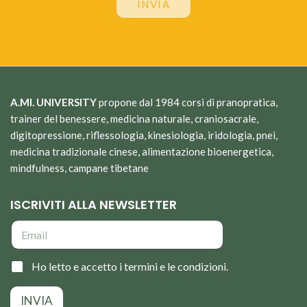
INVIA
A.MI. UNIVERSITY
propone dal 1984 corsi di pranopratica,
trainer del benessere, medicina naturale, craniosacrale,
digitopressione, riflessologia, kinesiologia, iridologia, pnei,
medicina tradizionale cinese, alimentazione bioenergetica,
mindfulness, campane tibetane
ISCRIVITI ALLA NEWSLETTER
E
m
a
i
C
Ho letto e accetto i termini e le condizioni.
l
a
*
s
INVIA
e