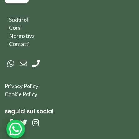
l
l
e
Südtirol
d
Corsi
i
s
Normativa
p
Contatti
u
n
t
a
*
Privacy Policy
Cookie Policy
seguici sui social