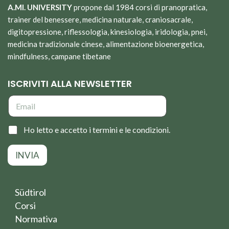
A.MI. UNIVERSITY
propone dal 1984 corsi di pranopratica,
trainer del benessere, medicina naturale, craniosacrale,
digitopressione, riflessologia, kinesiologia, iridologia, pnei,
medicina tradizionale cinese, alimentazione bioenergetica,
mindfulness, campane tibetane
ISCRIVITI ALLA NEWSLETTER
E
m
a
i
C
Ho letto e accetto i termini e le condizioni.
l
a
*
s
INVIA
e
l
l
e
Südtirol
d
Corsi
i
s
Normativa
p