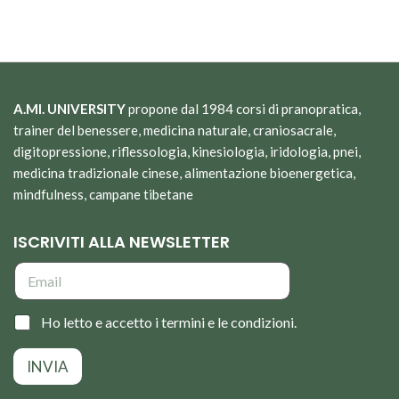
A.MI. UNIVERSITY
propone dal 1984 corsi di pranopratica,
trainer del benessere, medicina naturale, craniosacrale,
digitopressione, riflessologia, kinesiologia, iridologia, pnei,
medicina tradizionale cinese, alimentazione bioenergetica,
mindfulness, campane tibetane
ISCRIVITI ALLA NEWSLETTER
E
m
a
i
C
Ho letto e accetto i termini e le condizioni.
l
a
*
s
INVIA
e
l