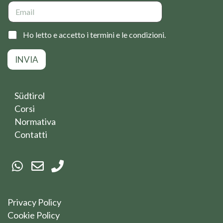
E
m
a
i
C
Ho letto e accetto i termini e le condizioni.
l
a
*
s
INVIA
e
l
l
e
Südtirol
d
Corsi
i
s
Normativa
p
Contatti
u
n
t
a
*
Privacy Policy
Cookie Policy